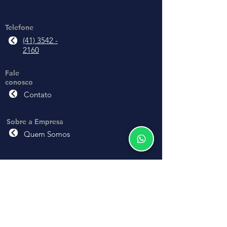
Telefone
(41) 3542 -
2160
Fale
conosco
Contato
Sobre a Empresa
Quem Somos
Trabalhe Conosco
Vagas de Emprego
Solicite nossos
Serviços