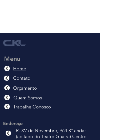
Saiba
A melhor empresa de eimpeza em Curitiba
Conheça todos os nossos serviços ou
mais Sobre a
Terceirização de Limpeza
solicite um orçamento agora
com
exelencia
da
CKL Limpeza e Conservação
Menu
Home
Contato
Orçamento
Quem Somos
Trabalhe Conosco
Endereço
R. XV de Novembro, 964 3º andar –
(ao lado do Teatro Guaíra) Centro