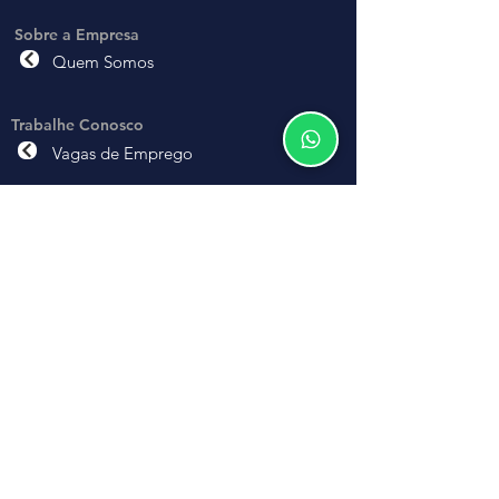
Sobre a Empresa
Quem Somos
Trabalhe Conosco
Vagas de Emprego
Solicite nossos
Serviços
Auxiliar de Limpeza
Serviços Gerais
Recepcionista
Faxineira
Diarista